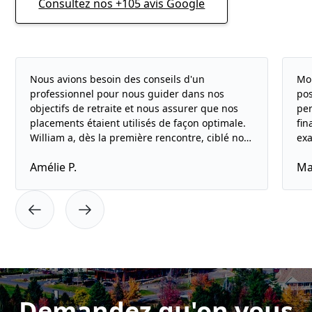
Consultez nos +105 avis Google
Nous avions besoin des conseils d'un
Mon
professionnel pour nous guider dans nos
pos
objectifs de retraite et nous assurer que nos
per
placements étaient utilisés de façon optimale.
fin
William a, dès la première rencontre, ciblé nos
exa
besoins et nous a mis en confiance. Son
ses
Amélie P.
Ma
professionnalisme et son écoute envers nous
dé
sont remarquables. Nous recommandons
con
fortement les services de Ta Planif.
pos
ap
que
fin
com
et 
Demandez qu'on vous