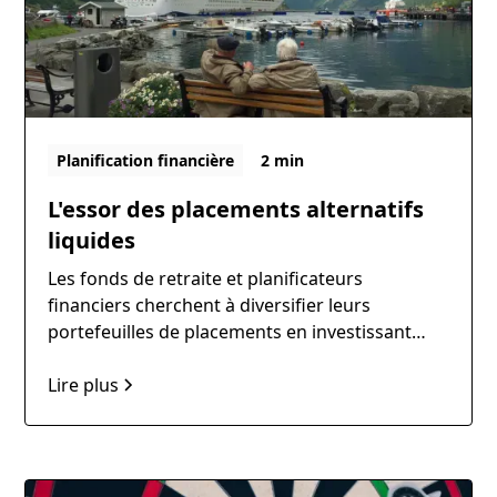
Planification financière
2 min
L'essor des placements alternatifs
liquides
Les fonds de retraite et planificateurs
financiers cherchent à diversifier leurs
portefeuilles de placements en investissant
dans des placements alternatifs liquides, qui
offrent des rendements potentiels élevés et
Lire plus
une liquidité supérieure par rapport aux
placements traditionnels. Selon une enquête
menée par Preqin, une entreprise spécialisée
dans la collecte de données sur les