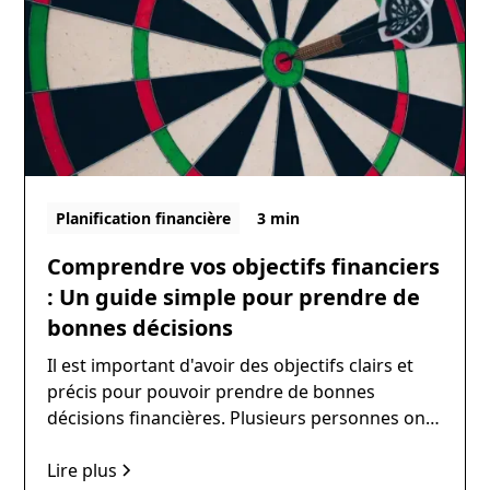
investissements alternatifs, 65% des fonds de
retraite ont investi dans des placements
alternatifs liquides en 2020, contre seulement
35% en 2014.
Planification financière
3 min
Comprendre vos objectifs financiers
: Un guide simple pour prendre de
bonnes décisions
Il est important d'avoir des objectifs clairs et
précis pour pouvoir prendre de bonnes
décisions financières. Plusieurs personnes ont
toutefois du mal à identifier quels sont leurs
objectifs. De plus, des études ont démontrer
Lire plus