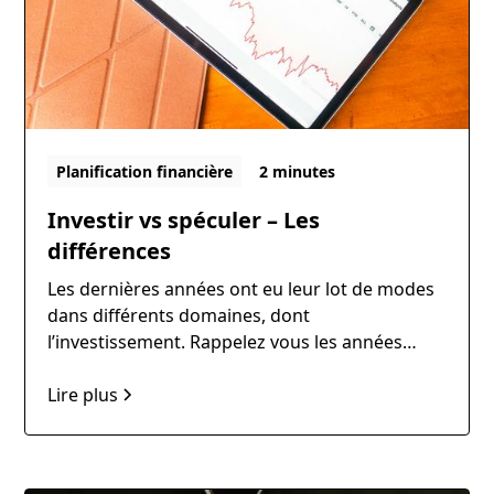
Planification financière
2 minutes
Investir vs spéculer – Les
différences
Les dernières années ont eu leur lot de modes
dans différents domaines, dont
l’investissement. Rappelez vous les années
2015-2019 des compagnies liées au cannabis,
2019 à aujourd’hui les cryptomonnaies et cette
Lire plus
année nous entendons parler énormément
d’intelligence artificielle. Nous avons cru
important de discuter de cela suite à de