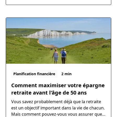
que les participants omettent
systématiquement près de la moitié de leurs
objectifs qu'ils identifient ultérieurement
comme étant importants. Cela pose un
obstacle important à ce que nous puissions, en
tant que planificateurs financiers, vous fournir
les bons conseils de planification.
Planification financière
2 min
Comment maximiser votre épargne
retraite avant l'âge de 50 ans
Vous savez probablement déjà que la retraite
est un objectif important dans la vie de chacun.
Mais comment pouvez-vous vous assurer que