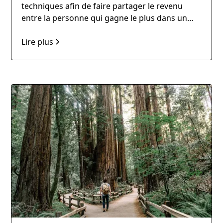
techniques afin de faire partager le revenu
entre la personne qui gagne le plus dans un
couple/famille vers une personne qui a un
revenu inférieur. Ainsi, vous avez une économie
Lire plus
d’impôt et une économie d’argent.