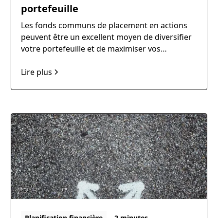
portefeuille
Les fonds communs de placement en actions
peuvent être un excellent moyen de diversifier
votre portefeuille et de maximiser vos
rendements à long terme. Cependant, il peut
être difficile de comprendre comment ces
Lire plus
fonds fonctionnent et comment ils peuvent
vous aider à atteindre vos objectifs financiers.
Planification financière
2 minutes