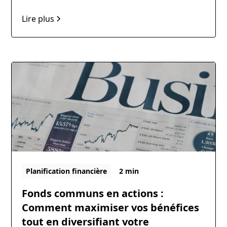
vous aurez suffisamment d'argent pour vivre
confortablement lorsque vous cesserez de
Lire plus
travailler ?
Planification financière
2 min
Fonds communs en actions :
Comment maximiser vos bénéfices
tout en diversifiant votre