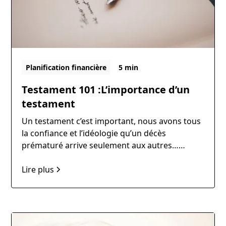
Planification financière
5 min
Testament 101 :L’importance d’un
testament
Un testament c’est important, nous avons tous
la confiance et l’idéologie qu’un décès
prématuré arrive seulement aux autres…
Pourtant le défi en cas de décès est plus grand
et plus coûteux pour la famille, le notaire,
Lire plus
planificateur financier et autres professionnels
qui doivent gérer la situation.