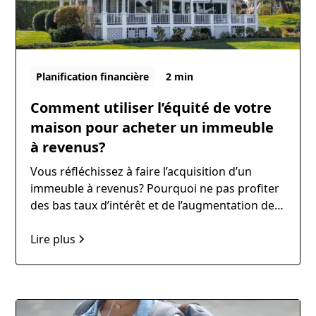
Planification financière
2 min
Comment utiliser l’équité de votre
maison pour acheter un immeuble
à revenus?
Vous réfléchissez à faire l’acquisition d’un
immeuble à revenus? Pourquoi ne pas profiter
des bas taux d’intérêt et de l’augmentation de
valeur de votre propriété pour y arriver! Au
moment de votre renouvellement, il est
Lire plus
possible de refinancer votre propriété afin de
dégager de l’équité pour obtenir la mise de
fonds nécessaire.