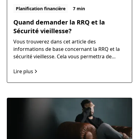
Planification financière
7 min
Quand demander la RRQ et la
Sécurité vieillesse?
Vous trouverez dans cet article des
informations de base concernant la RRQ et la
sécurité vieillesse. Cela vous permettra de
mieux comprendre les rentes
gouvernementales et vous aider dans la prise
Lire plus
de décision.