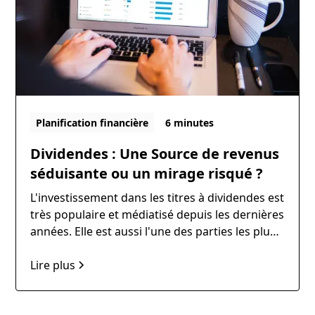
Planification financière
6 minutes
Dividendes : Une Source de revenus
séduisante ou un mirage risqué ?
L'investissement dans les titres à dividendes est
très populaire et médiatisé depuis les dernières
années. Elle est aussi l'une des parties les plus
mal comprises de l'investissement et le
problème est que ces derniers sont
Lire plus
malheureusement mal utilisés.