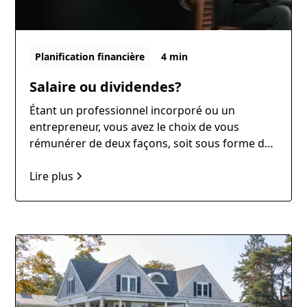
Planification financière
4 min
Salaire ou dividendes?
Étant un professionnel incorporé ou un
entrepreneur, vous avez le choix de vous
rémunérer de deux façons, soit sous forme de
salaire ou de dividendes. Il est important de
connaitre les avantages et les inconvénients de
Lire plus
chacune des deux options puisque l’impact
fiscal pour votre compagnie et pour vous-
même n’est pas le même.