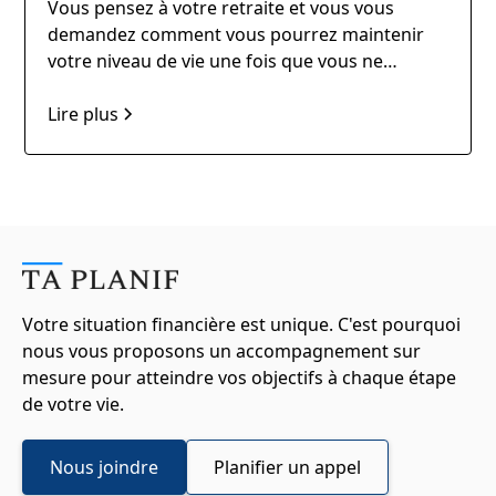
Vous pensez à votre retraite et vous vous
demandez comment vous pourrez maintenir
votre niveau de vie une fois que vous ne
travaillerez plus ? Si vous cherchez une solution
pour garantir un revenu régulier pendant toute
Lire plus
votre retraite, une rente pourrait être la
réponse que vous cherchez.
Votre situation financière est unique. C'est pourquoi
nous vous proposons un accompagnement sur
mesure pour atteindre vos objectifs à chaque étape
de votre vie.
Nous joindre
Planifier un appel