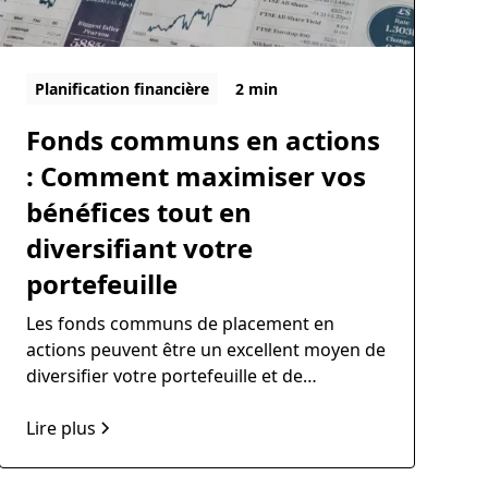
Planification financière
2 min
Fonds communs en actions
: Comment maximiser vos
bénéfices tout en
diversifiant votre
portefeuille
Les fonds communs de placement en
actions peuvent être un excellent moyen de
diversifier votre portefeuille et de
maximiser vos rendements à long terme.
Cependant, il peut être difficile de
Lire plus
comprendre comment ces fonds
fonctionnent et comment ils peuvent vous