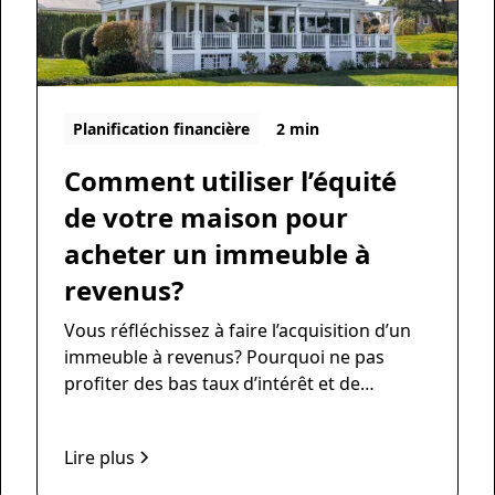
Planification financière
2 min
Comment utiliser l’équité
de votre maison pour
acheter un immeuble à
revenus?
Vous réfléchissez à faire l’acquisition d’un
immeuble à revenus? Pourquoi ne pas
profiter des bas taux d’intérêt et de
l’augmentation de valeur de votre propriété
pour y arriver! Au moment de votre
Lire plus
renouvellement, il est possible de
refinancer votre propriété afin de dégager