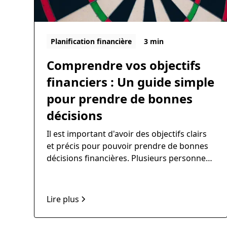
Planification financière
3 min
Comprendre vos objectifs
financiers : Un guide simple
pour prendre de bonnes
décisions
Il est important d'avoir des objectifs clairs
et précis pour pouvoir prendre de bonnes
décisions financières. Plusieurs personnes
ont toutefois du mal à identifier quels sont
leurs objectifs. De plus, des études ont
démontrer que les participants omettent
Lire plus
systématiquement près de la moitié de
leurs objectifs qu'ils identifient