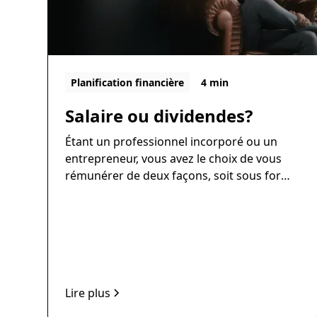
Planification financière
4 min
Salaire ou dividendes?
Étant un professionnel incorporé ou un
entrepreneur, vous avez le choix de vous
rémunérer de deux façons, soit sous forme
de salaire ou de dividendes. Il est important
de connaitre les avantages et les
inconvénients de chacune des deux options
puisque l’impact fiscal pour votre
compagnie et pour vous-même n’est pas le
même.
Lire plus