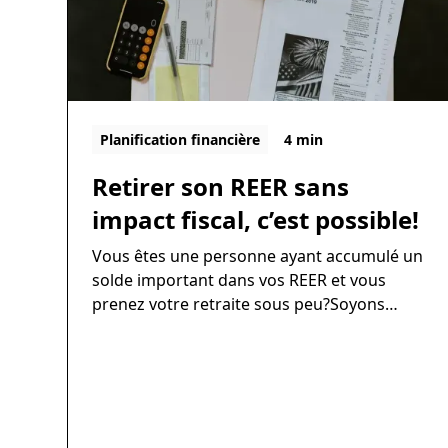
Planification financière
4 min
Retirer son REER sans
impact fiscal, c’est possible!
Vous êtes une personne ayant accumulé un
solde important dans vos REER et vous
prenez votre retraite sous peu?Soyons
clairs, personne n’aime payer de l’impôt sur
les retraits de son REER durement épargné.