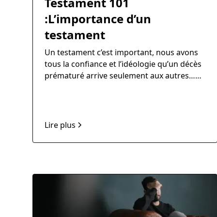
Testament 101
:L’importance d’un
testament
Un testament c’est important, nous avons
tous la confiance et l’idéologie qu’un décès
prématuré arrive seulement aux autres…
Pourtant le défi en cas de décès est plus
grand et plus coûteux pour la famille, le
notaire, planificateur financier et autres
professionnels qui doivent gérer la
Lire plus
situation.