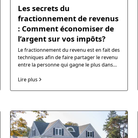
Les secrets du
fractionnement de revenus
: Comment économiser de
l’argent sur vos impôts?
Le fractionnement du revenu est en fait des
techniques afin de faire partager le revenu
entre la personne qui gagne le plus dans
un couple/famille vers une personne qui a
un revenu inférieur. Ainsi, vous avez une
Lire plus
économie d’impôt et une économie
d’argent.