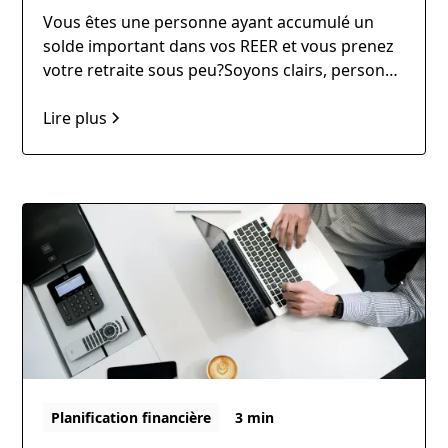
Vous êtes une personne ayant accumulé un
solde important dans vos REER et vous prenez
votre retraite sous peu?Soyons clairs, personne
n’aime payer de l’impôt sur les retraits de son
REER durement épargné.
Lire plus
Planification financière
3 min