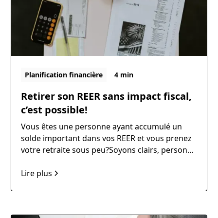
Planification financière
4 min
Retirer son REER sans impact fiscal,
c’est possible!
Vous êtes une personne ayant accumulé un
solde important dans vos REER et vous prenez
votre retraite sous peu?Soyons clairs, personne
n’aime payer de l’impôt sur les retraits de son
REER durement épargné.
Lire plus